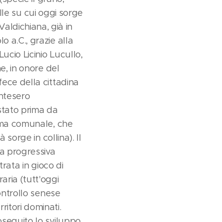
olle su cui oggi sorge
ldichiana, già in
 a.C., grazie alla
ucio Licinio Lucullo,
e, in onore del
fece della cittadina
ontesero
stato prima da
emma comunale, che
sorge in collina). Il
la progressiva
trata in gioco di
aria (tutt'oggi
controllo senese
itori dominati.
oseguito lo sviluppo