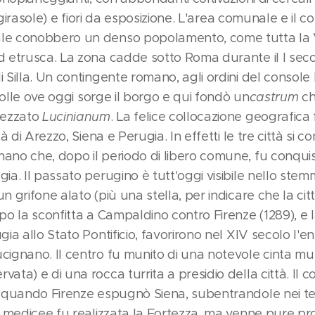
il girasole) e fiori da esposizione. L'area comunale e il c
le conobbero un denso popolamento, come tutta la Va
 etrusca. La zona cadde sotto Roma durante il I secolo
 Silla. Un contingente romano, agli ordini del console L
 colle ove oggi sorge il borgo e qui fondò un
castrum
ch
tezzato
Lucinianum
. La felice collocazione geografica 
tà di Arezzo, Siena e Perugia. In effetti le tre città si c
ano che, dopo il periodo di libero comune, fu conqui
ia. Il passato perugino è tutt'oggi visibile nello st
 grifone alato (più una stella, per indicare che la città 
po la sconfitta a Campaldino contro Firenze (1289), e 
ia allo Stato Pontificio, favorirono nel XIV secolo l'en
ignano. Il centro fu munito di una notevole cinta mur
ata) e di una rocca turrita a presidio della città. Il 
, quando Firenze espugnò Siena, subentrandole nei terr
à medicee fu realizzata la Fortezza, ma venne pure pr