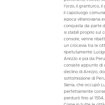
l'orzo, il granturco, 
il capoluogo comuna
epoca villanoviana ed
conquista da parte di
si stabilì proprio sul
console, venne ribat
un crocevia tra le cit
ripetutamente Lucign
Arezzo e poi da Perug
consiste appunto di un
declino di Arezzo, do
sottomissione di Perug
Siena, che occupò Luc
perfettamente conserv
perdurò fino al 1554
Come in tutte le citt