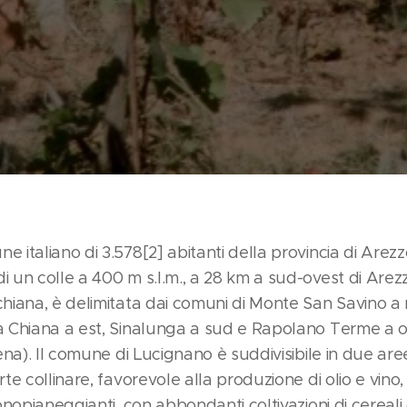
 italiano di 3.578[2] abitanti della provincia di Arezzo
i un colle a 400 m s.l.m., a 28 km a sud-ovest di Arez
chiana, è delimitata dai comuni di Monte San Savino a
a Chiana a est, Sinalunga a sud e Rapolano Terme a ov
ena). Il comune di Lucignano è suddivisibile in due aree
rte collinare, favorevole alla produzione di olio e vino
onopianeggianti, con abbondanti coltivazioni di cereali 